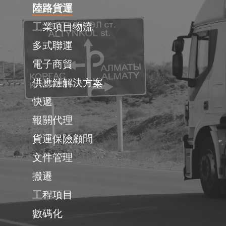
陸路貨運
工業項目物流
多式聯運
電子商貿
供應鏈解決方案
快遞
報關代理
貨運保險顧問
文件管理
搬遷
工程項目
數碼化