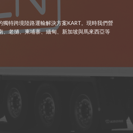
的獨特跨境陸路運輸解決方案KART。現時我們營
南、老撾、柬埔寨、緬甸、新加坡與馬來西亞等