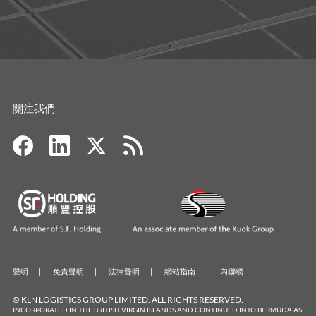
關注我們
聲明
免責聲明
法律聲明
網站指南
內聯網
© KLN LOGISTICS GROUP LIMITED. ALL RIGHTS RESERVED.
INCORPORATED IN THE BRITISH VIRGIN ISLANDS AND CONTINUED INTO BERMUDA AS