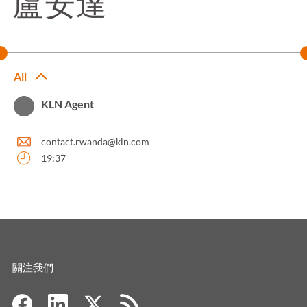
盧安達
All
KLN Agent
contact.rwanda@kln.com
19:37
關注我們