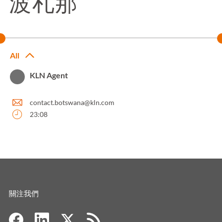
波札那
All
KLN Agent
contact.botswana@kln.com
23:08
關注我們