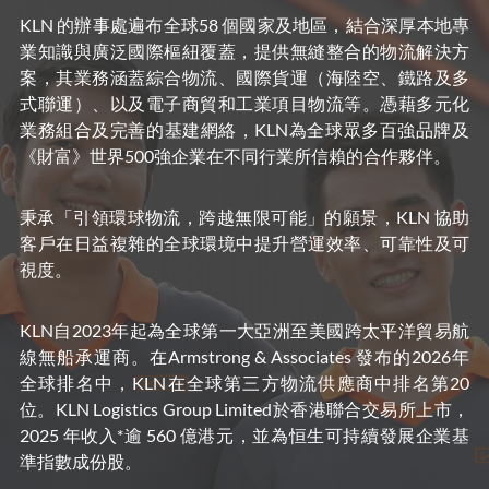
KLN 的辦事處遍布全球58 個國家及地區，結合深厚本地專
業知識與廣泛國際樞紐覆蓋，提供無縫整合的物流解決方
案，其業務涵蓋綜合物流、國際貨運（海陸空、鐵路及多
式聯運）、以及電子商貿和工業項目物流等。憑藉多元化
業務組合及完善的基建網絡，KLN為全球眾多百強品牌及
《財富》世界500強企業在不同行業所信賴的合作夥伴。
秉承「引領環球物流，跨越無限可能」的願景，KLN 協助
客戶在日益複雜的全球環境中提升營運效率、可靠性及可
視度。
KLN自2023年起為全球第一大亞洲至美國跨太平洋貿易航
線無船承運商。在Armstrong & Associates 發布的2026年
全球排名中，KLN在全球第三方物流供應商中排名第20
位。KLN Logistics Group Limited於香港聯合交易所上市，
2025 年收入*逾 560 億港元，並為恒生可持續發展企業基
準指數成份股。