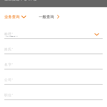
业务查询
一般查询
称呼*
姓氏*
名字*
公司*
职位*