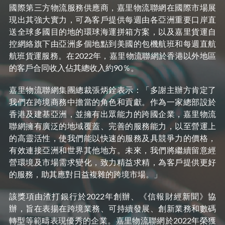
國際第三方物流服務供應商，嘉里物流聯網在國際市場展
現出其強大實力，可為客戶提供每週由各亞洲重要口岸直
送全球多國目的地的環球海運拼箱方案，以及嘉里貨運自
控網絡旗下由亞洲多個地點到美國的包機航班和每週直航
航班貨運服務。在2022年，嘉里物流聯網於香港以外地區
的客戶合同收入佔其總收入約90％。
嘉里物流聯網集團總裁張炳銓表示：「多謝主辦方肯定了
我們在跨境商務中擔當的角色和貢獻。作為一家總部設於
香港及建基亞洲，並擁有出眾能力的跨國企業，嘉里物流
聯網擁有廣泛的地域覆蓋、完善的服務能力，以至營運上
的高靈活性，使我們能以快速的服務及具競爭力的價格，
有效連接亞洲和世界其他地方。未來，我們將繼續留意經
營環境及市場需求變化，致力精益求精，為客戶提供更好
的服務，助其應對日益複雜的跨境市場。」
該獎項由渣打銀行於2022年創辦、《信報財經新聞》協
辦，旨在表揚在跨境業務、可持續發展、創新業務和數碼
轉型等範疇表現優秀的企業。嘉里物流聯網於2022年榮獲