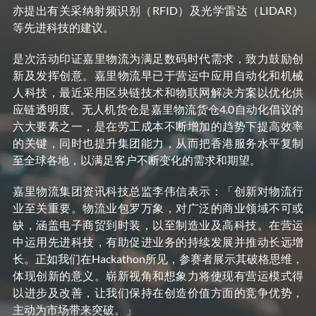
亦提出有关采纳射频识别（RFID）及光学雷达（LIDAR）
等先进科技的建议。
是次活动印证嘉里物流为满足数码时代需求，致力鼓励创
新及发挥创意。嘉里物流早已于营运中应用自动化和机械
人科技，最近采用区块链技术和物联网解决方案以优化供
应链透明度。无人机货仓是嘉里物流货仓4.0自动化倡议的
六大要素之一，是在劳工成本不断增加的趋势下提高效率
的关键，同时也提升集团能力，从而把香港服务水平复制
至全球各地，以满足客户不断变化的需求和期望。
嘉里物流集团资讯科技总监李伟信表示：「创新对物流行
业至关重要。物流业包罗万象，对广泛的商业领域不可或
缺，涵盖电子商贸到时装，以至制造业及高科技。在营运
中运用先进科技，有助促进业务的持续发展并推动长远增
长。正如我们在Hackathon所见，参赛者展示其破格思维，
体现创新的意义。崭新视角和想象力将使现有营运模式得
以进步及改善，让我们保持在创造价值方面的竞争优势，
主动为市场带来突破。」