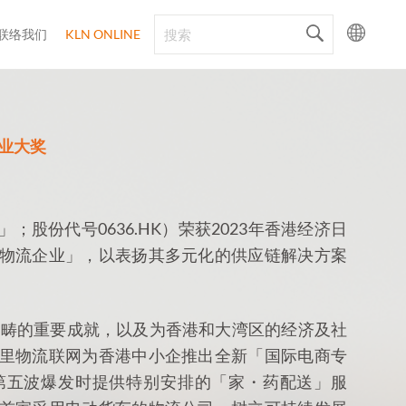
联络我们
KLN ONLINE
企业大奖
股份代号0636.HK）荣获2023年香港经济日
物流企业」，以表扬其多元化的供应链解决方案
范畴的重要成就，以及为香港和大湾区的经济及社
里物流联网为香港中小企推出全新「国际电商专
第五波爆发时提供特别安排的「家・药配送」服