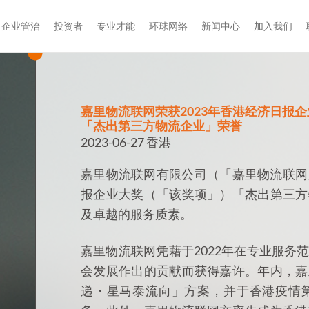
企业管治
投资者
专业才能
环球网络
新闻中心
加入我们
嘉里物流联网荣获2023年香港经济日报
「杰出第三方物流企业」荣誉
2023-06-27 香港
嘉里物流联网有限公司（「嘉里物流联网」；
报企业大奖（「该奖项」）「杰出第三方
及卓越的服务质素。
嘉里物流联网凭藉于2022年在专业服务
会发展作出的贡献而获得嘉许。年内，嘉
递・星马泰流向」方案，并于香港疫情