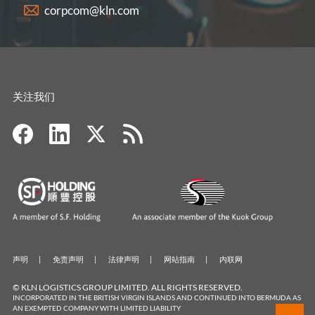
corpcom@kln.com
关注我们
声明
免责声明
法律声明
网站指南
内联网
© KLN LOGISTICS GROUP LIMITED. ALL RIGHTS RESERVED.
INCORPORATED IN THE BRITISH VIRGIN ISLANDS AND CONTINUED INTO BERMUDA AS
AN EXEMPTED COMPANY WITH LIMITED LIABILITY